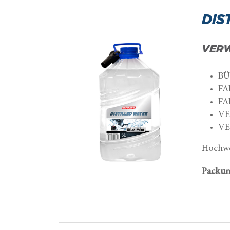
DIS
VER
BÜ
FA
FA
VE
VE
Hochwe
Packun