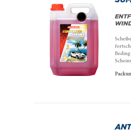
ENTF
WIND
Scheib
fortsc
Beding
Schein
Packun
ANT