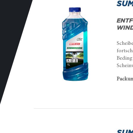
SUM
ENTF
WIND
Scheib
fortsc
Beding
Schein
Packun
SUM